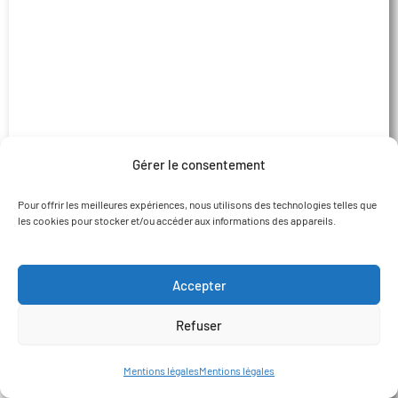
Belsentes | La Fardaille | 9 kWc
5 février 2016
Gérer le consentement
Pour offrir les meilleures expériences, nous utilisons des technologies telles que
les cookies pour stocker et/ou accéder aux informations des appareils.
Accepter
en savoir +
Refuser
Mentions légales
Mentions légales