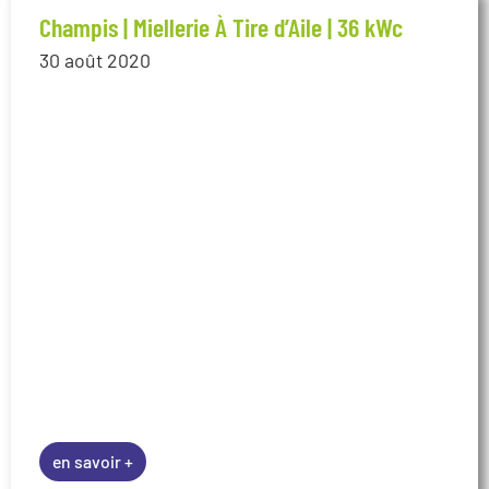
Champis | Miellerie À Tire d’Aile | 36 kWc
30 août 2020
en savoir +
Saint-Pierrreville | Site d’Ardelaine | 30 kWc
8 août 2020