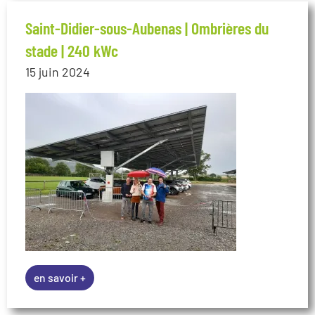
Saint-Didier-sous-Aubenas | Ombrières du
stade | 240 kWc
15 juin 2024
en savoir +