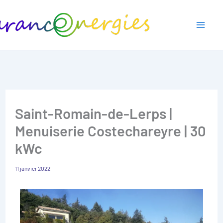
Aller
au
contenu
Saint-Romain-de-Lerps |
Menuiserie Costechareyre | 30
kWc
11 janvier 2022