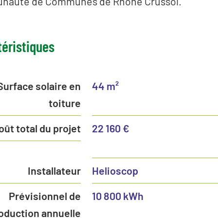
auté de Communes de Rhône Crussol.
téristiques
Surface solaire en
44 m²
toiture
oût total du projet
22 160 €
Installateur
Helioscop
Prévisionnel de
10 800 kWh
oduction annuelle