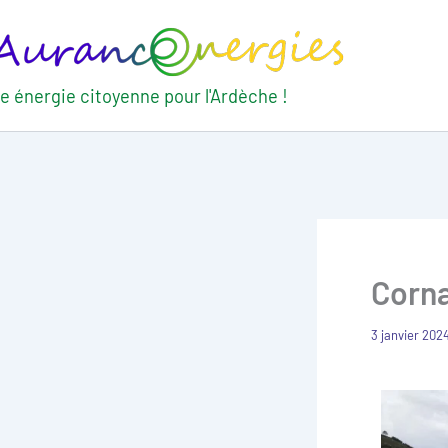
Aller
au
contenu
e énergie citoyenne pour l'Ardèche !
Corna
3 janvier 202