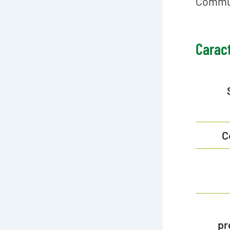
Commun
Carac
C
pr