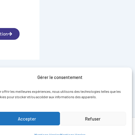
tion
SUIVANT
Gérer le consentement
Toulaud | École Maternelle Publique Pierre Escoffier | 9 kWc
 offrir les meilleures expériences, nous utilisons des technologies telles que les
kies pour stocker et/ou accéder aux informations des appareils.
Accepter
Refuser
égales
Mentions légales
Mentions légales