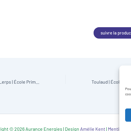
suivre la produc
Saint-Romain-De-Lerps | École Primaire Publique Aeria | 36 kWc
Pour
coo
ight © 2026 Aurance Energies | Design
Amélie Kent
|
Mentions l