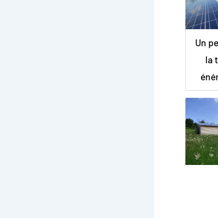
Un pe
la 
éné