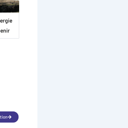
nergie
venir
tion