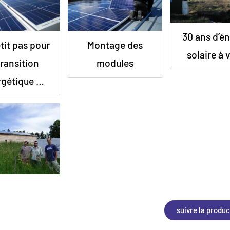
30 ans d’é
tit pas pour
Montage des
solaire à 
transition
modules
rgétique …
suivre la produc