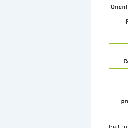
Orient
C
pr
Bail no