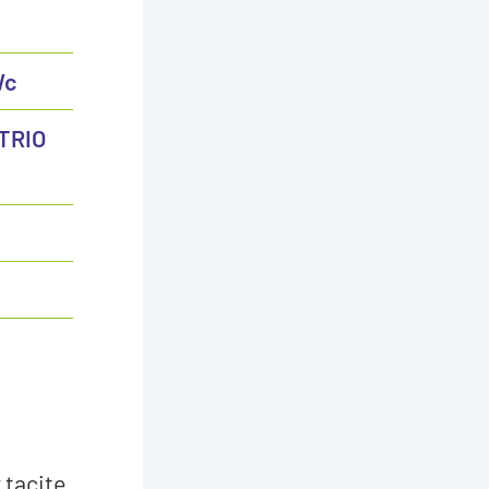
Wc
 TRIO
 tacite