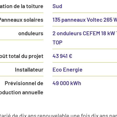
ation de la toiture
Sud
Panneaux solaires
135 panneaux Voltec 265 
onduleurs
2 onduleurs CEFEM 18 kW
TOP
oût total du projet
43 941 €
Installateur
Eco Energie
Prévisionnel de
49 000 kWh
oduction annuelle
tarié de dix ans renouvelable une fois dix ans par