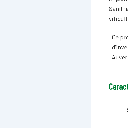
Sanilha
viticul
Ce pro
d’inv
Auver
Carac